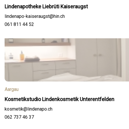
Lindenapotheke Liebrüti Kaiseraugst
lindenapo-kaiseraugst@hin.ch
061 811 44 52
Aargau
Kosmetikstudio Lindenkosmetik Unterentfelden
kosmetik@lindenapo.ch
062 737 46 37