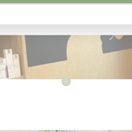
Alle Regionen
Aargau
Basel
Basel-Land
Solothurn