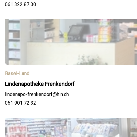
061 322 87 30
Basel-Land
Lindenapotheke Frenkendorf
lindenapo-frenkendorf@hin.ch
061 901 72 32