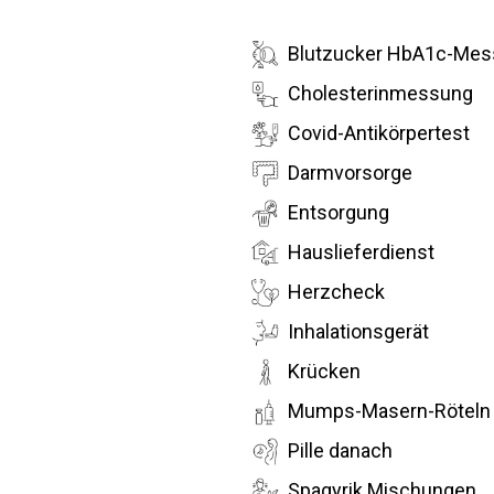
Blutzucker HbA1c-Mess
Cholesterinmessung
Covid-Antikörpertest
Darmvorsorge
Entsorgung
Hauslieferdienst
Herzcheck
Inhalationsgerät
Krücken
Mumps-Masern-Röteln 
Pille danach
Spagyrik Mischungen