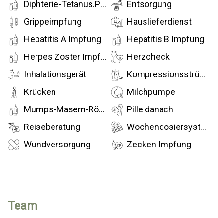
Diphterie-Tetanus.Pertussis (dTp) Impfung
Entsorgung
Grippeimpfung
Hauslieferdienst
Hepatitis A Impfung
Hepatitis B Impfung
Herpes Zoster Impfung
Herzcheck
Inhalationsgerät
Kompressionsstrümpfe
Krücken
Milchpumpe
Mumps-Masern-Röteln ( MMR) Impfung
Pille danach
Reiseberatung
Wochendosiersystem
Wundversorgung
Zecken Impfung
Team