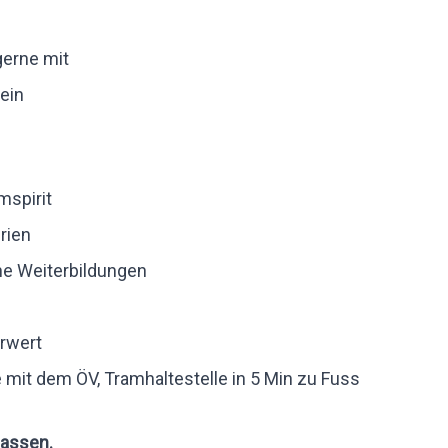
gerne mit
ein
mspirit
rien
ne Weiterbildungen
hrwert
e mit dem ÖV, Tramhaltestelle in 5 Min zu Fuss
assen.